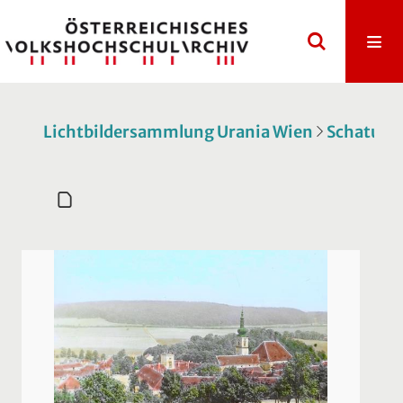
Lichtbildersammlung Urania Wien
Schatulle