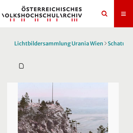
Lichtbildersammlung Urania Wien
Schatulle