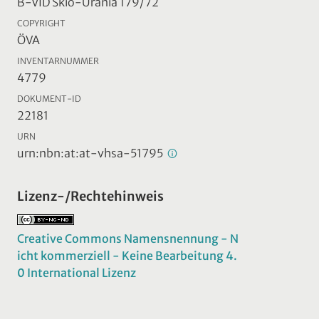
B-VID Skio-Urania 179/72
COPYRIGHT
ÖVA
INVENTARNUMMER
4779
DOKUMENT-ID
22181
URN
urn:nbn:at:at-vhsa-51795
Lizenz-/Rechtehinweis
Creative Commons Namensnennung - N
icht kommerziell - Keine Bearbeitung 4.
0 International Lizenz