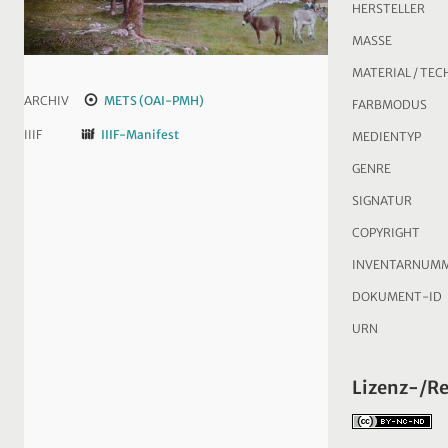
HERSTELLER
MASSE
MATERIAL / TEC
ARCHIV
METS (OAI-PMH)
FARBMODUS
IIIF
IIIF-Manifest
MEDIENTYP
GENRE
SIGNATUR
COPYRIGHT
INVENTARNUM
DOKUMENT-ID
URN
Lizenz-/R