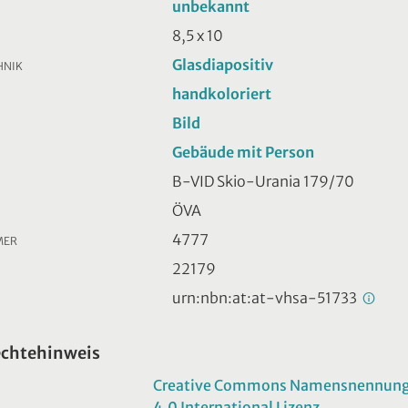
unbekannt
8,5 x 10
Glasdiapositiv
HNIK
handkoloriert
Bild
Gebäude mit Person
B-VID Skio-Urania 179/70
ÖVA
4777
MER
22179
urn:nbn:at:at-vhsa-51733
echtehinweis
Creative Commons Namensnennung -
4.0 International Lizenz