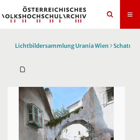
Lichtbildersammlung Urania Wien
Schatulle