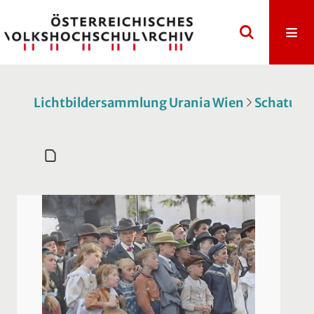
Lichtbildersammlung Urania Wien
Schatulle