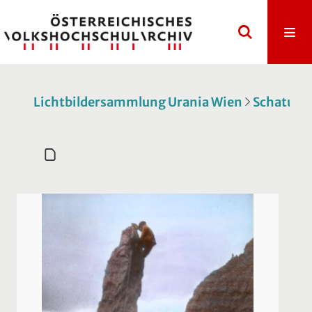
Lichtbildersammlung Urania Wien
Schatulle