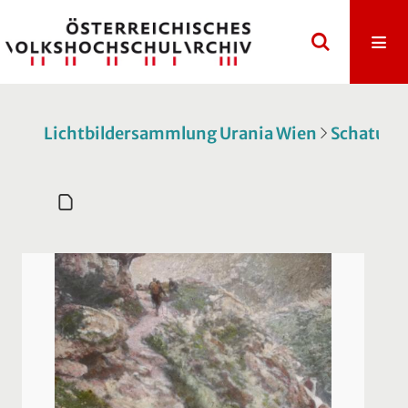
Lichtbildersammlung Urania Wien
Schatulle