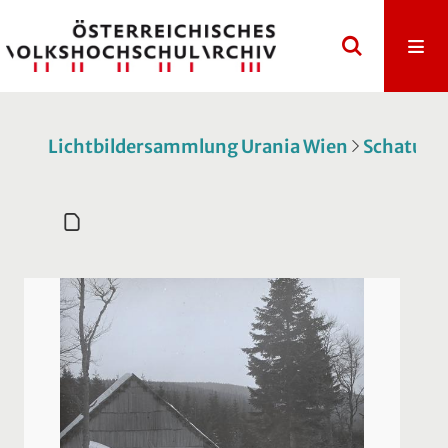
Lichtbildersammlung Urania Wien
Schatulle