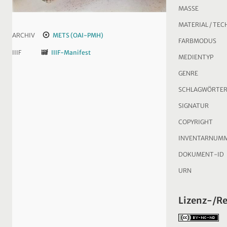
MASSE
MATERIAL / TEC
ARCHIV
METS (OAI-PMH)
FARBMODUS
IIIF
IIIF-Manifest
MEDIENTYP
GENRE
SCHLAGWÖRTE
SIGNATUR
COPYRIGHT
INVENTARNUM
DOKUMENT-ID
URN
Lizenz-/R