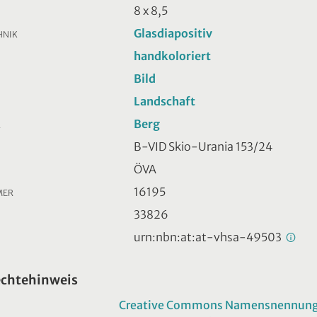
8 x 8,5
Glasdiapositiv
HNIK
handkoloriert
Bild
Landschaft
Berg
R
B-VID Skio-Urania 153/24
ÖVA
16195
MER
33826
urn:nbn:at:at-vhsa-49503
echtehinweis
Creative Commons Namensnennung -