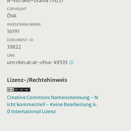
B-VID Skio-Urania 153/21
COPYRIGHT
ÖVA
INVENTARNUMMER
16191
DOKUMENT-ID
33822
URN
urn:nbn:at:at-vhsa-49535
Lizenz-/Rechtehinweis
Creative Commons Namensnennung - N
icht kommerziell - Keine Bearbeitung 4.
0 International Lizenz