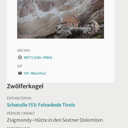
ARCHIV
METS (OAI-PMH)
IIIF
IIIF-Manifest
Zwölferkogel
ENTHALTEN IN
Schatulle 153: Felswände Tirols
PERSON / INHALT
Zsigmondy-Hütte in den Sextner Dolomiten