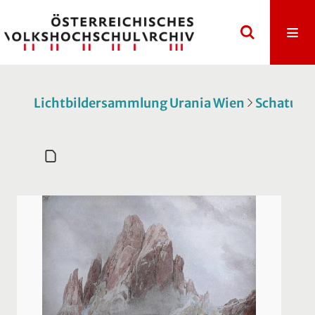
Lichtbildersammlung Urania Wien
Schatulle