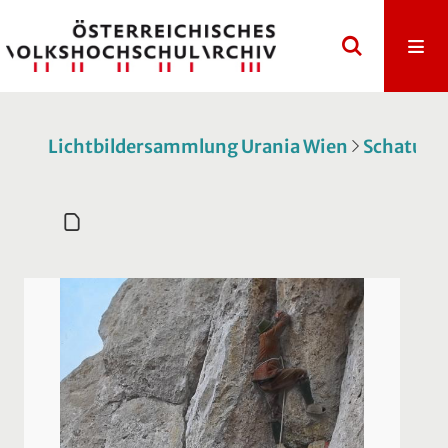
Lichtbildersammlung Urania Wien
Schatulle