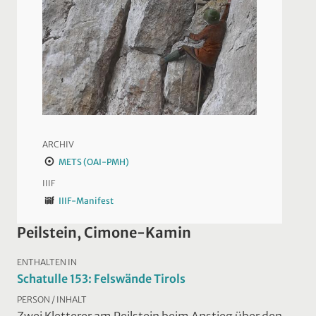
ARCHIV
METS (OAI-PMH)
IIIF
IIIF-Manifest
Peilstein, Cimone-Kamin
ENTHALTEN IN
Schatulle 153: Felswände Tirols
PERSON / INHALT
Zwei Kletterer am Peilstein beim Anstieg über den