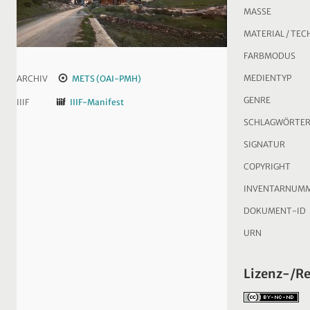
MASSE
MATERIAL / TEC
FARBMODUS
MEDIENTYP
ARCHIV
METS (OAI-PMH)
GENRE
IIIF
IIIF-Manifest
SCHLAGWÖRTE
SIGNATUR
COPYRIGHT
INVENTARNUM
DOKUMENT-ID
URN
Lizenz-/R