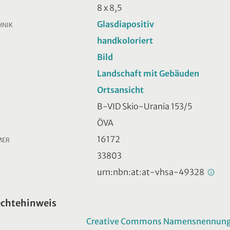
8 x 8,5
Glasdiapositiv
HNIK
handkoloriert
Bild
Landschaft mit Gebäuden
Ortsansicht
R
B-VID Skio-Urania 153/5
ÖVA
16172
MER
33803
urn:nbn:at:at-vhsa-49328
echtehinweis
Creative Commons Namensnennung -