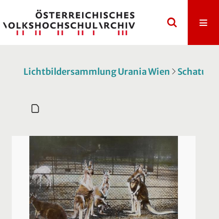
Lichtbildersammlung Urania Wien
Schatulle