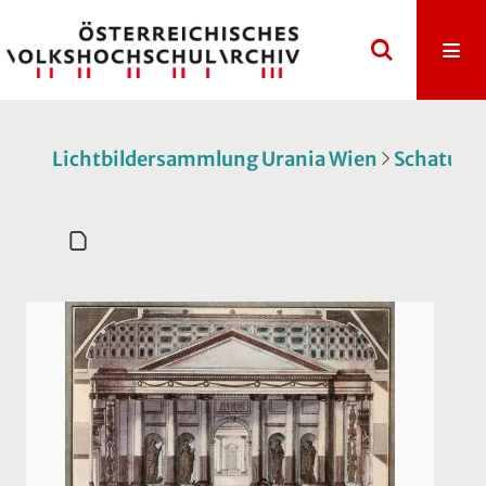
Lichtbildersammlung Urania Wien
Schatulle