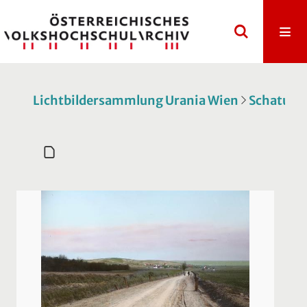
Lichtbildersammlung Urania Wien
Schatulle