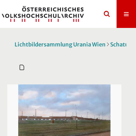
Lichtbildersammlung Urania Wien
Schatulle