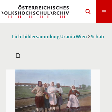
Lichtbildersammlung Urania Wien
Schatulle