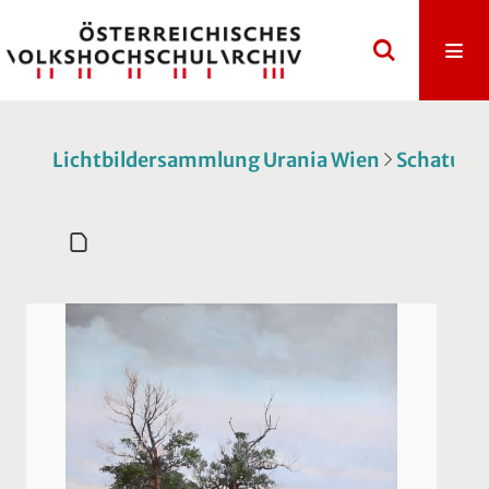
Lichtbildersammlung Urania Wien
Schatulle