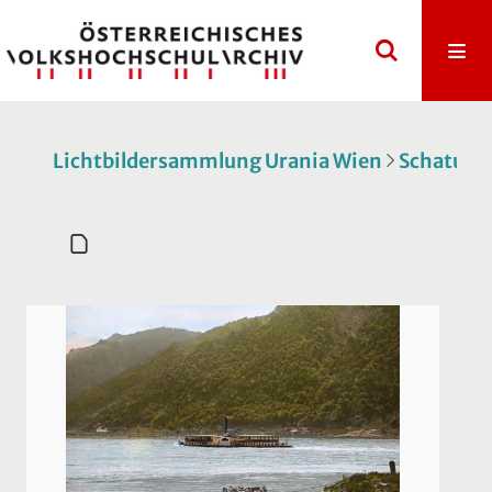
Lichtbildersammlung Urania Wien
Schatulle