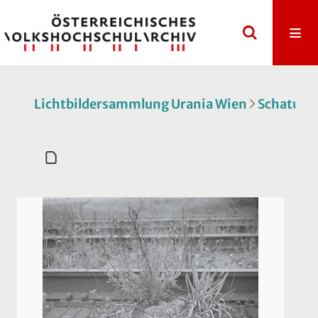
Lichtbildersammlung Urania Wien
Schatulle