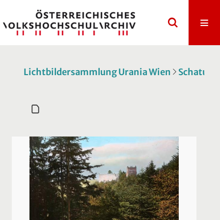
Lichtbildersammlung Urania Wien
Schatulle