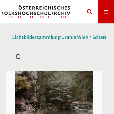
Lichtbildersammlung Urania Wien
Schatulle