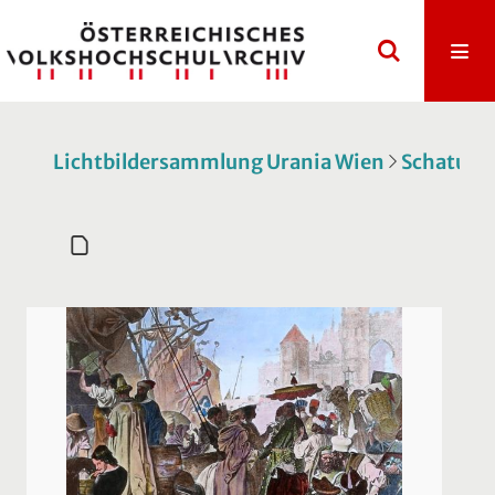
Lichtbildersammlung Urania Wien
Schatulle