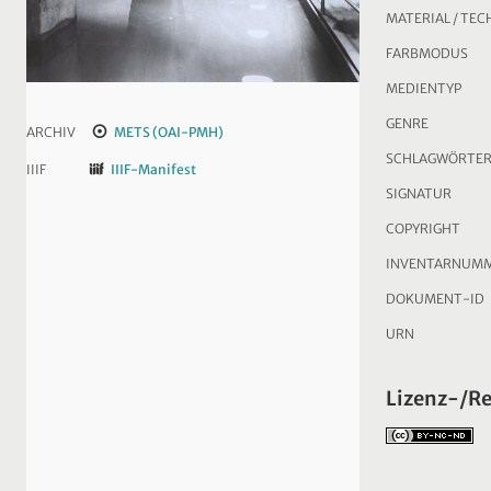
MATERIAL / TEC
FARBMODUS
MEDIENTYP
GENRE
ARCHIV
METS (OAI-PMH)
SCHLAGWÖRTE
IIIF
IIIF-Manifest
SIGNATUR
COPYRIGHT
INVENTARNUM
DOKUMENT-ID
URN
Lizenz-/R