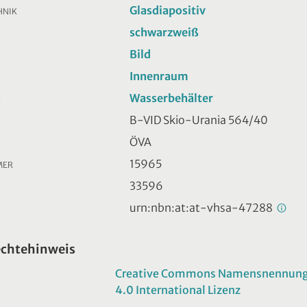
Glasdiapositiv
HNIK
schwarzweiß
Bild
Innenraum
Wasserbehälter
R
B-VID Skio-Urania 564/40
ÖVA
15965
MER
33596
urn:nbn:at:at-vhsa-47288
echtehinweis
Creative Commons Namensnennung -
4.0 International Lizenz