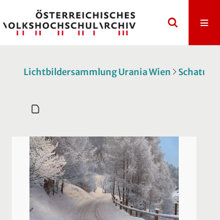
Lichtbildersammlung Urania Wien
Schatulle