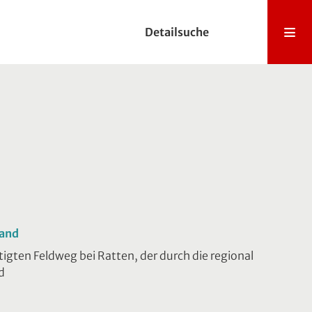
Detailsuche
land
igten Feldweg bei Ratten, der durch die regional
d