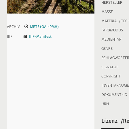
HERSTELLER
MASSE
MATERIAL / TEC
ARCHIV
METS (OAI-PMH)
FARBMODUS
IIIF
IIIF-Manifest
MEDIENTYP
GENRE
SCHLAGWÖRTE
SIGNATUR
COPYRIGHT
INVENTARNUM
DOKUMENT-ID
URN
Lizenz-/R