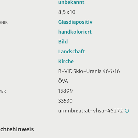
unbekannt
8,5 x 10
Glasdiapositiv
HNIK
handkoloriert
Bild
Landschaft
Kirche
R
B-VID Skio-Urania 466/16
ÖVA
15899
MER
33530
urn:nbn:at:at-vhsa-46272
echtehinweis