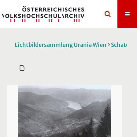
Lichtbildersammlung Urania Wien
Schatulle