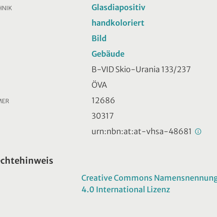
Glasdiapositiv
HNIK
handkoloriert
Bild
Gebäude
B-VID Skio-Urania 133/237
ÖVA
12686
MER
30317
urn:nbn:at:at-vhsa-48681
echtehinweis
Creative Commons Namensnennung -
4.0 International Lizenz