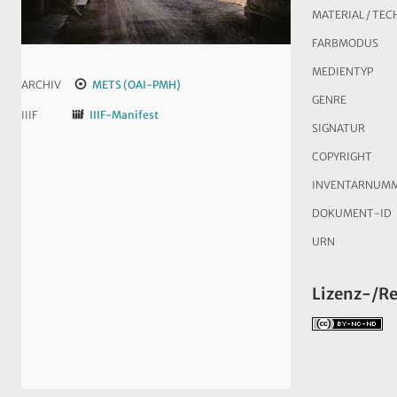
MATERIAL / TEC
FARBMODUS
MEDIENTYP
ARCHIV
METS (OAI-PMH)
GENRE
IIIF
IIIF-Manifest
SIGNATUR
COPYRIGHT
INVENTARNUM
DOKUMENT-ID
URN
Lizenz-/R