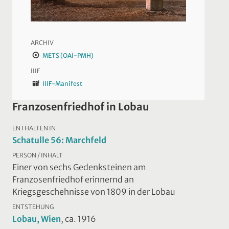
ARCHIV
METS (OAI-PMH)
IIIF
IIIF-Manifest
Franzosenfriedhof in Lobau
ENTHALTEN IN
Schatulle 56: Marchfeld
PERSON / INHALT
Einer von sechs Gedenksteinen am
Franzosenfriedhof erinnernd an
Kriegsgeschehnisse von 1809 in der Lobau
ENTSTEHUNG
Lobau, Wien
, ca. 1916