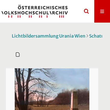
Lichtbildersammlung Urania Wien
Schatulle