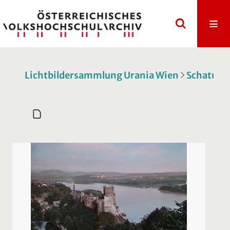
Lichtbildersammlung Urania Wien
Schatulle