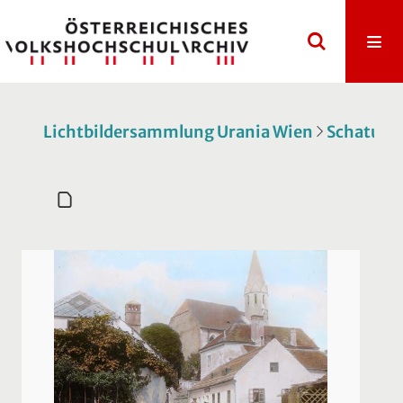
Lichtbildersammlung Urania Wien
Schatulle