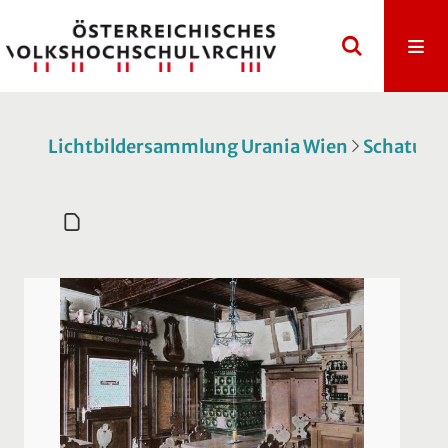
Lichtbildersammlung Urania Wien
Schatulle