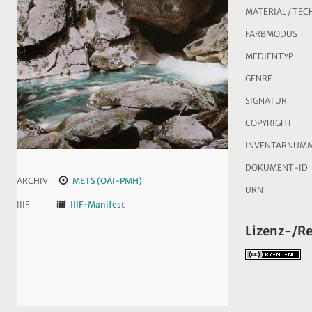
MATERIAL / TEC
FARBMODUS
MEDIENTYP
GENRE
SIGNATUR
COPYRIGHT
INVENTARNUM
DOKUMENT-ID
ARCHIV
METS (OAI-PMH)
URN
IIIF
IIIF-Manifest
Lizenz-/R