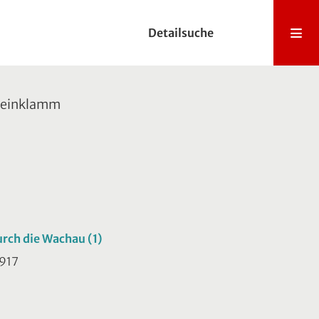
Detailsuche
steinklamm
rch die Wachau (1)
1917