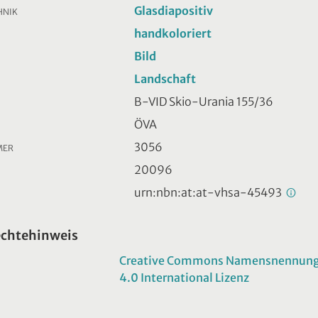
Glasdiapositiv
HNIK
handkoloriert
Bild
Landschaft
B-VID Skio-Urania 155/36
ÖVA
3056
MER
20096
urn:nbn:at:at-vhsa-45493
echtehinweis
Creative Commons Namensnennung -
4.0 International Lizenz