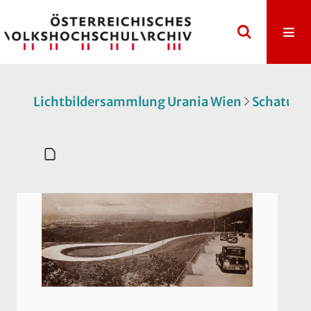
Lichtbildersammlung Urania Wien
Schatulle