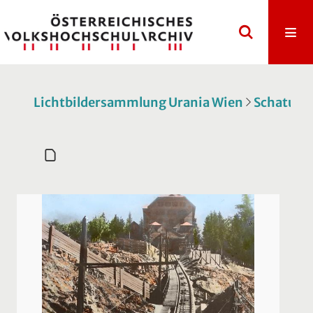
Lichtbildersammlung Urania Wien
Schatulle