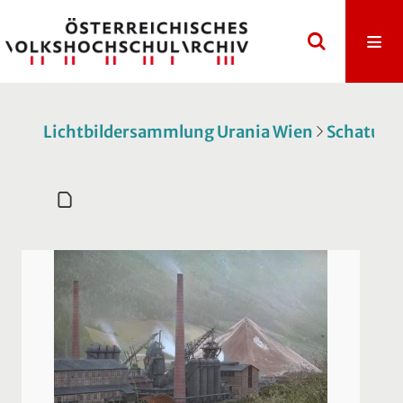
Lichtbildersammlung Urania Wien
Schatulle