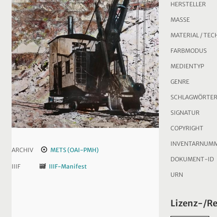
HERSTELLER
MASSE
MATERIAL / TEC
FARBMODUS
MEDIENTYP
GENRE
SCHLAGWÖRTE
SIGNATUR
COPYRIGHT
INVENTARNUM
ARCHIV
METS (OAI-PMH)
DOKUMENT-ID
IIIF
IIIF-Manifest
URN
Lizenz-/R