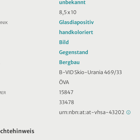
unbekannt
8,5 x 10
Glasdiapositiv
HNIK
handkoloriert
Bild
Gegenstand
Bergbau
R
B-VID Skio-Urania 469/33
ÖVA
15847
MER
33478
urn:nbn:at:at-vhsa-43202
echtehinweis