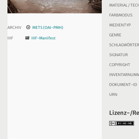
MATERIAL / TEC
FARBMODUS
MEDIENTYP
ARCHIV
METS (OAI-PMH)
GENRE
IIIF
IIIF-Manifest
SCHLAGWÖRTE
SIGNATUR
COPYRIGHT
INVENTARNUM
DOKUMENT-ID
URN
Lizenz-/R