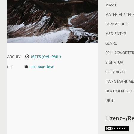
MASSE
MATERIAL / TEC
FARBMODUS
MEDIENTYP
GENRE
SCHLAGWÖRTE
ARCHIV
METS (OAI-PMH)
SIGNATUR
IIIF
IIIF-Manifest
COPYRIGHT
INVENTARNUM
DOKUMENT-ID
URN
Lizenz-/R