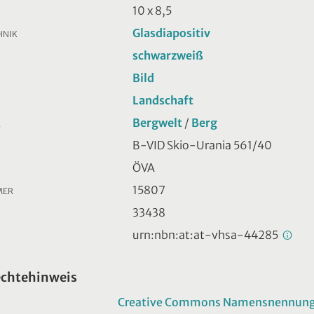
10 x 8,5
Glasdiapositiv
HNIK
schwarzweiß
Bild
Landschaft
Bergwelt
/
Berg
R
B-VID Skio-Urania 561/40
ÖVA
15807
MER
33438
urn:nbn:at:at-vhsa-44285
echtehinweis
Creative Commons Namensnennung -