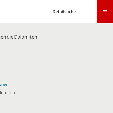
Detailsuche
gen die Dolomiten
kner
olomiten