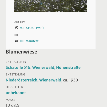
ARCHIV
METS (OAI-PMH)
IIIF
IIIF-Manifest
Blumenwiese
ENTHALTEN IN
Schatulle 516: Wienerwald, Höhenstraße
ENTSTEHUNG
Niederösterreich, Wienerwald
, ca. 1930
HERSTELLER
unbekannt
MASSE
10 x 8,5