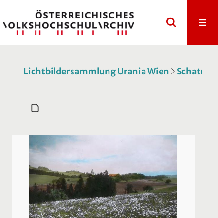
Lichtbildersammlung Urania Wien
Schatulle