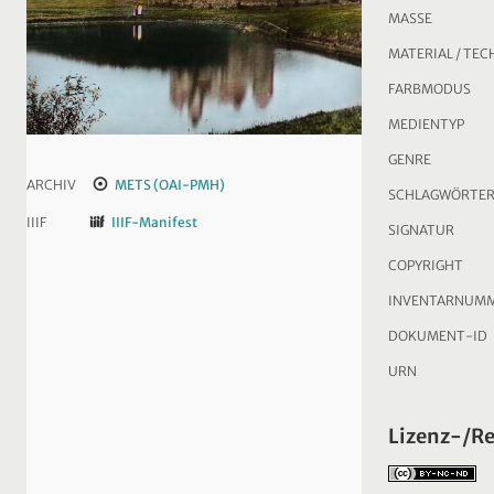
MASSE
MATERIAL / TEC
FARBMODUS
MEDIENTYP
GENRE
ARCHIV
METS (OAI-PMH)
SCHLAGWÖRTE
IIIF
IIIF-Manifest
SIGNATUR
COPYRIGHT
INVENTARNUM
DOKUMENT-ID
URN
Lizenz-/R