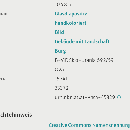
10 x 8,5
Glasdiapositiv
HNIK
handkoloriert
Bild
Gebäude mit Landschaft
Burg
R
B-VID Skio-Urania 692/59
ÖVA
15741
MER
33372
urn:nbn:at:at-vhsa-45329
echtehinweis
Creative Commons Namensnennung -