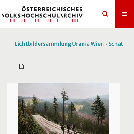
Lichtbildersammlung Urania Wien
Schatulle