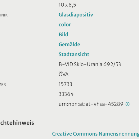
10 x 8,5
Glasdiapositiv
HNIK
color
Bild
Gemälde
Stadtansicht
R
B-VID Skio-Urania 692/53
ÖVA
15733
MER
33364
urn:nbn:at:at-vhsa-45289
echtehinweis
Creative Commons Namensnennung -