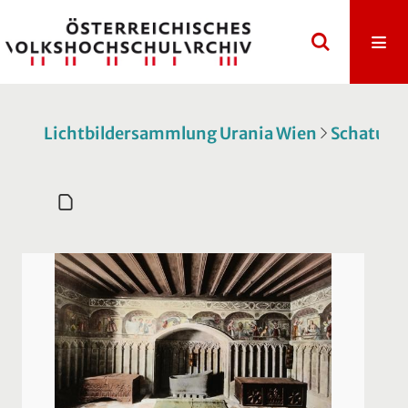
Lichtbildersammlung Urania Wien
Schatulle