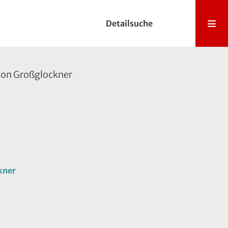
Detailsuche
 von Großglockner
kner