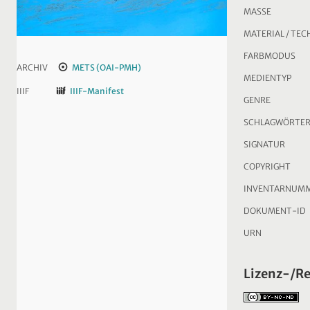
MASSE
MATERIAL / TEC
FARBMODUS
ARCHIV
METS (OAI-PMH)
MEDIENTYP
IIIF
IIIF-Manifest
GENRE
SCHLAGWÖRTE
SIGNATUR
COPYRIGHT
INVENTARNUM
DOKUMENT-ID
URN
Lizenz-/R