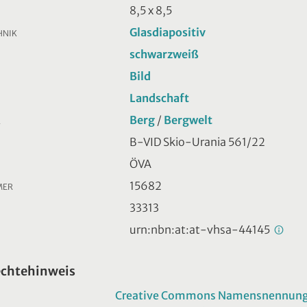
8,5 x 8,5
Glasdiapositiv
HNIK
schwarzweiß
Bild
Landschaft
Berg
/
Bergwelt
R
B-VID Skio-Urania 561/22
ÖVA
15682
MER
33313
urn:nbn:at:at-vhsa-44145
echtehinweis
Creative Commons Namensnennung -