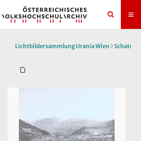
Lichtbildersammlung Urania Wien
Schatulle