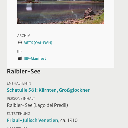
ARCHIV
METS (OAI-PMH)
IIIF
IIIF-Manifest
Raibler-See
ENTHALTEN IN
Schatulle 561: Kärnten, Großglockner
PERSON / INHALT
Raibler-See (Lago del Predil)
ENTSTEHUNG
Friaul-Julisch Venetien
, ca. 1910