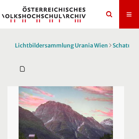
Lichtbildersammlung Urania Wien
Schatulle