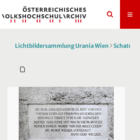
Lichtbildersammlung Urania Wien
Schatulle