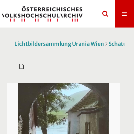
Lichtbildersammlung Urania Wien
Schatulle