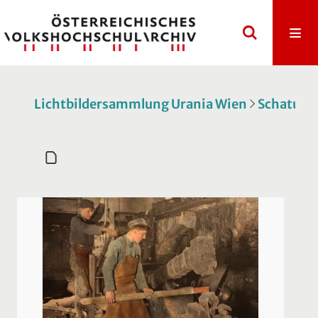
Lichtbildersammlung Urania Wien
Schatulle