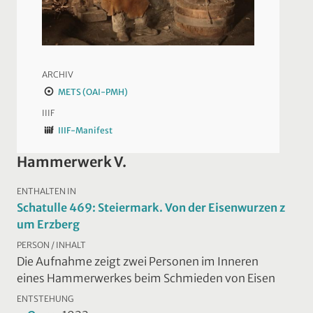
ARCHIV
METS (OAI-PMH)
IIIF
IIIF-Manifest
Hammerwerk V.
ENTHALTEN IN
Schatulle 469: Steiermark. Von der Eisenwurzen z
um Erzberg
PERSON / INHALT
Die Aufnahme zeigt zwei Personen im Inneren
eines Hammerwerkes beim Schmieden von Eisen
ENTSTEHUNG